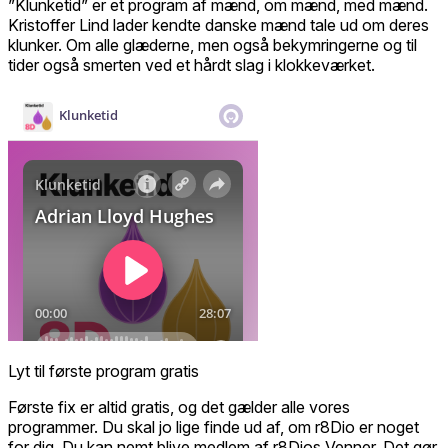
”Klunketid” er et program af mænd, om mænd, med mænd.
Kristoffer Lind lader kendte danske mænd tale ud om deres
klunker. Om alle glæderne, men også bekymringerne og til
tider også smerten ved et hårdt slag i klokkeværket.
Lyt til første program gratis
Første fix er altid gratis, og det gælder alle vores
programmer. Du skal jo lige finde ud af, om r8Dio er noget
for dig. Du kan nemt blive medlem af r8Dios Venner. Det gør