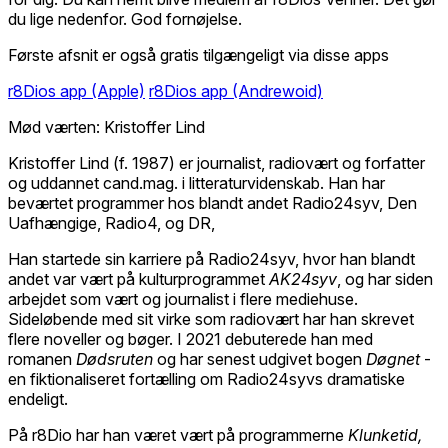
du lige nedenfor. God fornøjelse.
Første afsnit er også gratis tilgængeligt via disse apps
r8Dios app (Apple)
r8Dios app (Andrewoid)
Mød værten: Kristoffer Lind
Kristoffer Lind (f. 1987) er journalist, radiovært og forfatter
og uddannet cand.mag. i litteraturvidenskab. Han har
beværtet programmer hos blandt andet Radio24syv, Den
Uafhængige, Radio4, og DR,
Han startede sin karriere på Radio24syv, hvor han blandt
andet var vært på kulturprogrammet
AK24syv
, og har siden
arbejdet som vært og journalist i flere mediehuse.
Sideløbende med sit virke som radiovært har han skrevet
flere noveller og bøger. I 2021 debuterede han med
romanen
Dødsruten
og har senest udgivet bogen
Døgnet
-
en fiktionaliseret fortælling om Radio24syvs dramatiske
endeligt.
På r8Dio har han været vært på programmerne
Klunketid,