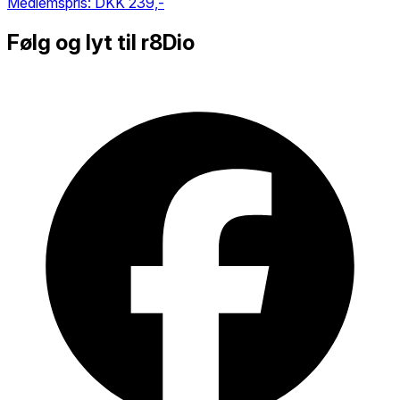
Medlemspris:
DKK 239,-
Følg og lyt til r8Dio