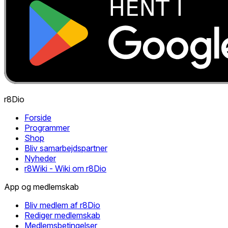
r8Dio
Forside
Programmer
Shop
Bliv samarbejdspartner
Nyheder
r8Wiki - Wiki om r8Dio
App og medlemskab
Bliv medlem af r8Dio
Rediger medlemskab
Medlemsbetingelser