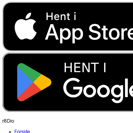
r8Dio
Forside