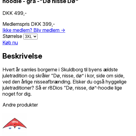
hoodie - grå -"Dø nisse Dø"
DKK 499,-
Medlemspris
DKK 399,-
Ikke medlem?
Bliv medlem →
Størrelse
Køb nu
Beskrivelse
Hvert år samles borgerne i Skuldborg til byens ældste
juletradition og skråler “Dø, nisse, dø” i kor, side om side,
ved den årlige nisseafbrænding. Elsker du også hyggelige
juletraditioner? Så er r8Dios “Dø, nisse, dø”-hoodie lige
noget for dig.
Andre produkter